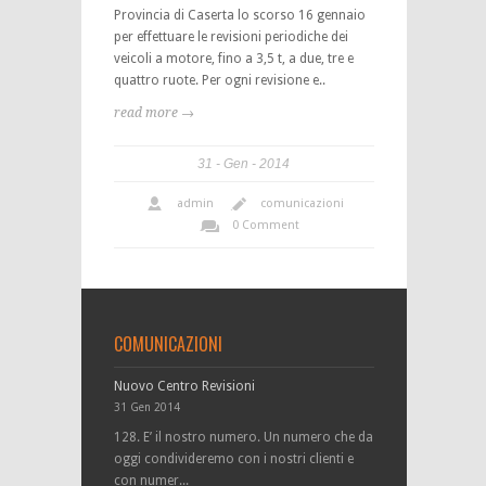
Provincia di Caserta lo scorso 16 gennaio
per effettuare le revisioni periodiche dei
veicoli a motore, fino a 3,5 t, a due, tre e
quattro ruote. Per ogni revisione e..
read more →
31
Gen
2014
admin
comunicazioni
0 Comment
COMUNICAZIONI
Nuovo Centro Revisioni
31 Gen 2014
128. E’ il nostro numero. Un numero che da
oggi condivideremo con i nostri clienti e
con numer...