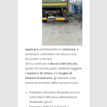
superare
perfettamente la
revisione
, è
necessario controllare che alcune cose
funzionino a dovere.
Oltre a verificare il
decoro del veicolo
,
quindi che sia ben pulito rendendo leggibile
il
numero di
telaio
e le
targhe di
immatricolazione
, gli elementi sotto
esame al momento della revisione sono:
l’impianto sterzante, del quale occorre
controllare l’efficienza eliminandone
l’eventuale “
gioco
”;
l’impianto elettrico badando a