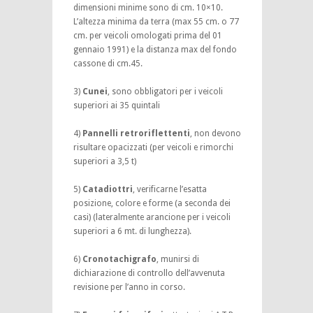
dimensioni minime sono di cm. 10×10.
L’altezza minima da terra (max 55 cm. o 77
cm. per veicoli omologati prima del 01
gennaio 1991) e la distanza max del fondo
cassone di cm.45.
3)
Cunei
, sono obbligatori per i veicoli
superiori ai 35 quintali
4)
Pannelli retroriflettenti
, non devono
risultare opacizzati (per veicoli e rimorchi
superiori a 3,5 t)
5)
Catadiottri
, verificarne l’esatta
posizione, colore e forme (a seconda dei
casi) (lateralmente arancione per i veicoli
superiori a 6 mt. di lunghezza).
6)
Cronotachigrafo
, munirsi di
dichiarazione di controllo dell’avvenuta
revisione per l’anno in corso.