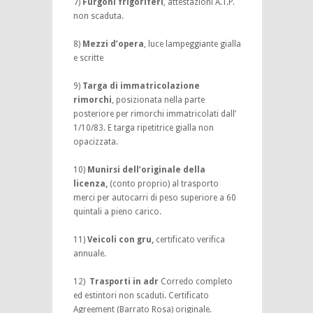
7)
Furgoni frigoriferi
, attestazioni A.T.P.
non scaduta.
8)
Mezzi d’opera
, luce lampeggiante gialla
e scritte
9)
Targa di immatricolazione
rimorchi
, posizionata nella parte
posteriore per rimorchi immatricolati dall’
1/10/83. E targa ripetitrice gialla non
opacizzata.
10)
Munirsi dell’originale della
licenza,
(conto proprio) al trasporto
merci per autocarri di peso superiore a 60
quintali a pieno carico.
11)
Veicoli con gru,
certificato verifica
annuale.
12)
Trasporti in adr
Corredo completo
ed estintori non scaduti. Certificato
Agreement (Barrato Rosa) originale.