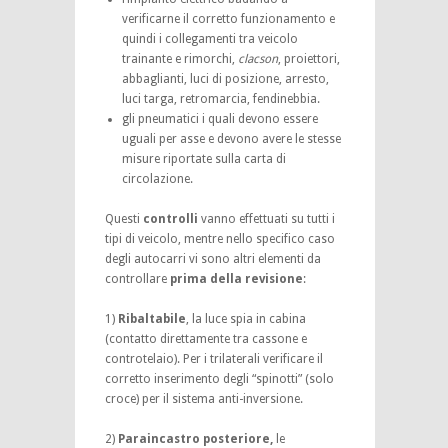
verificarne il corretto funzionamento e
quindi i collegamenti tra veicolo
trainante e rimorchi,
clacson
, proiettori,
abbaglianti, luci di posizione, arresto,
luci targa, retromarcia, fendinebbia.
gli pneumatici i quali devono essere
uguali per asse e devono avere le stesse
misure riportate sulla carta di
circolazione.
Questi
controlli
vanno effettuati su tutti i
tipi di veicolo, mentre nello specifico caso
degli autocarri vi sono altri elementi da
controllare
prima della revisione
:
1)
Ribaltabile
, la luce spia in cabina
(contatto direttamente tra cassone e
controtelaio). Per i trilaterali verificare il
corretto inserimento degli “spinotti” (solo
croce) per il sistema anti-inversione.
2)
Paraincastro posteriore,
le